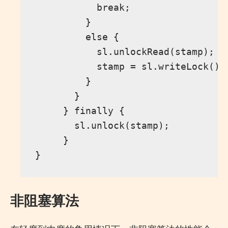
           break;

         }

         else {

           sl.unlockRead(stamp);

           stamp = sl.writeLock();

         }

       }

     } finally {

       sl.unlock(stamp);

     }

非阻塞算法