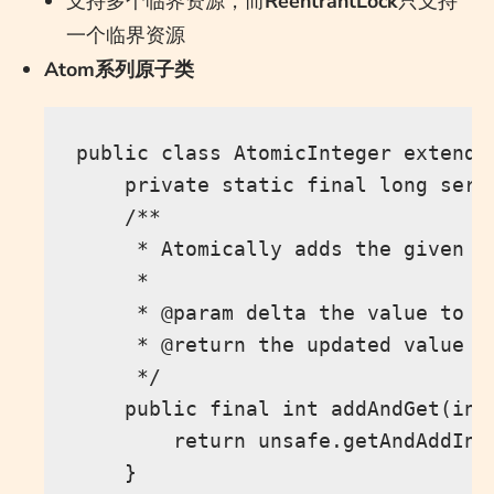
支持多个临界资源，而
ReentrantLock
只支持
一个临界资源
Atom系列原子类
public class AtomicInteger extends
    private static final long seri
    /**

     * Atomically adds the given va
     *

     * @param delta the value to ad
     * @return the updated value

     */

    public final int addAndGet(int 
        return unsafe.getAndAddInt
    }
