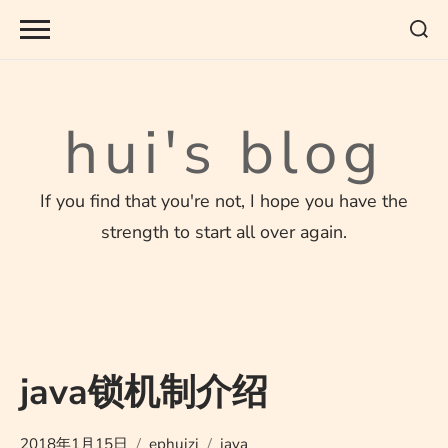
Skip
to
content
hui's blog
If you find that you're not, I hope you have the
strength to start all over again.
java锁机制介绍
2018年1月15日
ephuizi
java