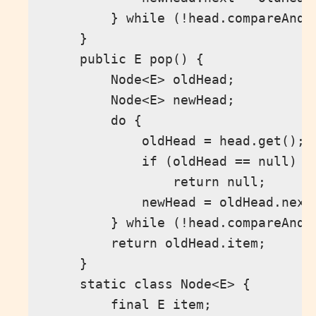
        } while (!head.compareAndSe
    }

    public E pop() {

        Node<E> oldHead;

        Node<E> newHead;

        do {

            oldHead = head.get();

            if (oldHead == null) 

                return null;

            newHead = oldHead.next;
        } while (!head.compareAndSe
        return oldHead.item;

    }

    static class Node<E> {

        final E item;
