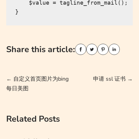
    $value = tagline_from_mail();

Share this article:
Post
←
自定义首页图片为bing
申请 ssl 证书
→
每日美图
navigation
Related Posts