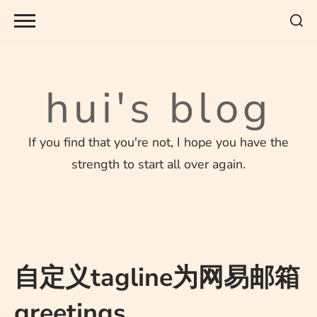
Skip
to
content
hui's blog
If you find that you're not, I hope you have the
strength to start all over again.
自定义tagline为网易邮箱
greetings