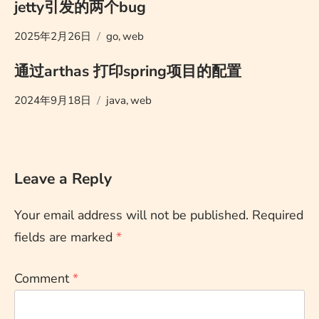
jetty引发的两个bug
2025年2月26日
go
,
web
通过arthas 打印spring项目的配置
2024年9月18日
java
,
web
Leave a Reply
Your email address will not be published.
Required
fields are marked
*
Comment
*