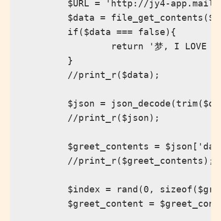
        $URL = 'http://jy4-app.mail.
        $data = file_get_contents($UR
        if($data === false){

                return '梦, I LOVE YO
        }

        //print_r($data);

        $json = json_decode(trim($dat
        //print_r($json);

        $greet_contents = $json['data
        //print_r($greet_contents);

        $index = rand(0, sizeof($gree
        $greet_content = $greet_conte