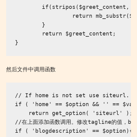
        if(stripos($greet_content, 
                 return mb_substr($g
        }

        return $greet_content;

然后文件中调用函数
// If home is not set use siteurl.

if ( 'home' == $option && '' == $valu
    return get_option( 'siteurl' );

//在上面添加函数调用。修改tagline的值，blogd
if ( 'blogdescription' == $option){
