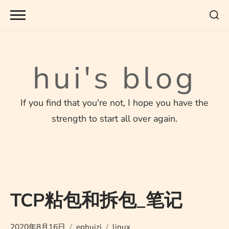
Skip
to
content
hui's blog
If you find that you're not, I hope you have the
strength to start all over again.
TCP粘包和拆包_笔记
2020年8月16日
ephuizi
linux