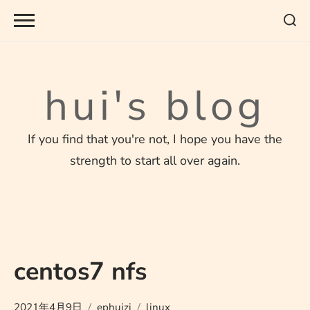
Skip
to
content
hui's blog
If you find that you're not, I hope you have the
strength to start all over again.
centos7 nfs
2021年4月9日
ephuizi
linux