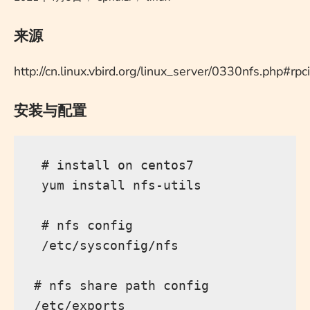
来源
http://cn.linux.vbird.org/linux_server/0330nfs.php#rpc
安装与配置
 # install on centos7

 yum install nfs-utils 

 # nfs config

 /etc/sysconfig/nfs

# nfs share path config
