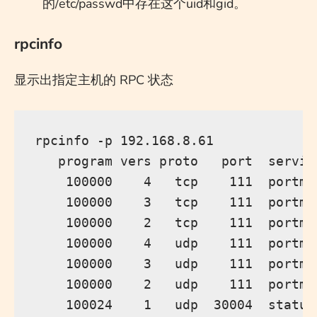
的/etc/passwd中存在这个uid和gid。
rpcinfo
显示出指定主机的 RPC 状态
rpcinfo -p 192.168.8.61

   program vers proto   port  service
    100000    4   tcp    111  portmap
    100000    3   tcp    111  portmap
    100000    2   tcp    111  portmap
    100000    4   udp    111  portmap
    100000    3   udp    111  portmap
    100000    2   udp    111  portmap
    100024    1   udp  30004  status
