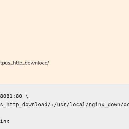
us_http_download/
8081:80 \

s_http_download/:/usr/local/nginx_down/oc