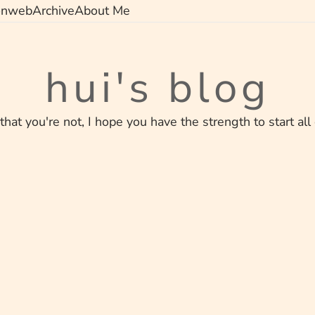
on
web
Archive
About Me
hui's blog
 that you're not, I hope you have the strength to start all