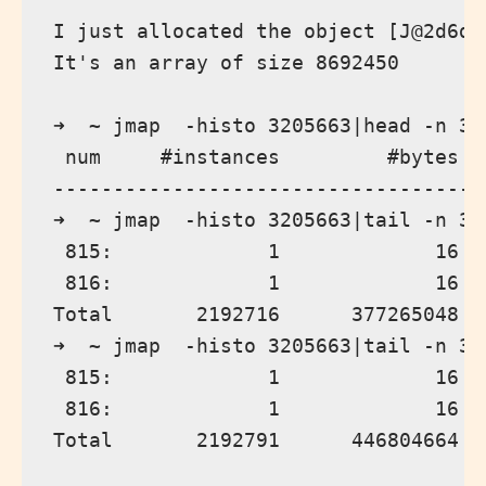
I just allocated the object [J@2d6d8
It's an array of size 8692450

➜  ~ jmap  -histo 3205663|head -n 3

 num     #instances         #bytes  
------------------------------------
➜  ~ jmap  -histo 3205663|tail -n 3

 815:             1             16  
 816:             1             16  
Total       2192716      377265048

➜  ~ jmap  -histo 3205663|tail -n 3

 815:             1             16  
 816:             1             16  
Total       2192791      446804664
