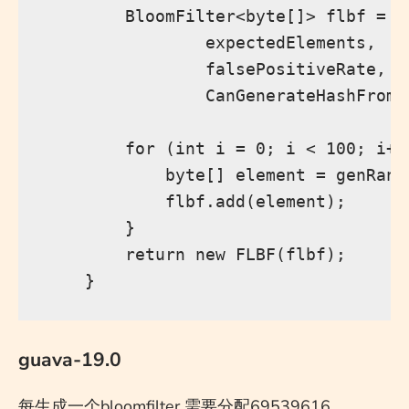
        BloomFilter<byte[]> flbf = B
                expectedElements,

                falsePositiveRate,

                CanGenerateHashFrom.
        for (int i = 0; i < 100; i++)
            byte[] element = genRandH
            flbf.add(element);

        }

        return new FLBF(flbf);

guava-19.0
每生成一个bloomfilter 需要分配69539616