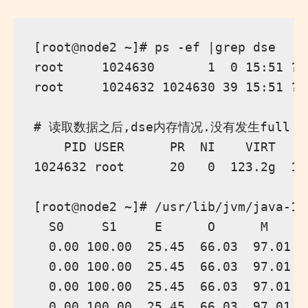
[root@node2 ~]# ps -ef |grep dse

root     1024630       1  0 15:51 ? 
root     1024632 1024630 39 15:51 ? 
# 读取数据之后,dse内存情况.没有发生full gc
    PID USER      PR  NI    VIRT    
1024632 root      20   0  123.2g  12
[root@node2 ~]# /usr/lib/jvm/java-11
  S0     S1     E      O      M     
  0.00 100.00  25.45  66.03  97.01  
  0.00 100.00  25.45  66.03  97.01  
  0.00 100.00  25.45  66.03  97.01  
  0.00 100.00  25.45  66.03  97.01  