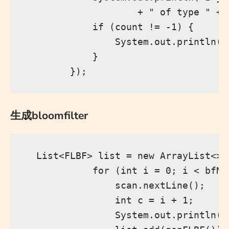
                    + " of type " + 
            if (count != -1) {

                System.out.println("
            }

生成bloomfilter
  List<FLBF> list = new ArrayList<>()
            for (int i = 0; i < bfNum
                scan.nextLine();

                int c = i + 1;

                System.out.println("