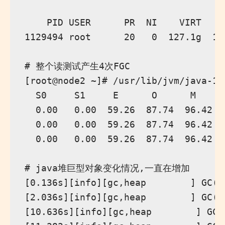
    PID USER      PR  NI    VIRT    
1129494 root      20   0  127.1g  12
# 整个读测试产生4次FGC

[root@node2 ~]# /usr/lib/jvm/java-11
  S0     S1     E      O      M     
  0.00   0.00  59.26  87.74  96.42  
  0.00   0.00  59.26  87.74  96.42  
  0.00   0.00  59.26  87.74  96.42  
# java堆巨型对象变化情况,一直在增加

[0.136s][info][gc,heap        ] GC(0
[2.036s][info][gc,heap        ] GC(1
[10.636s][info][gc,heap        ] GC(