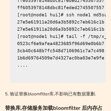
ff6053978148dbc81feded2745507557  /
ff6053978148dbc81feded2745507557  /
[root@node1 hui]# ssh node1 md5sum 
27e5e61911a20d6a3b5892c7eb616c1b  /
27e5e61911a20d6a3b5892c7eb616c1b  /
[root@node1 hui]# tail -f /tmp/x_1

0523cf6e9afea4823685f96d69e0b6b7  
3cb40c648b7fc548d7106961c7a7c498  
1b6d69764509e7d4327ac0ba03e7e9fe  
....

验证替换bloomfilter库,不影响已有数据重删.
替换库,存储服务加载bloomfilter 后内存占