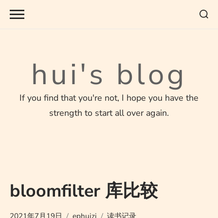
Skip
to
content
hui's blog
If you find that you're not, I hope you have the
strength to start all over again.
bloomfilter 库比较
2021年7月19日
ephuizi
读书记录