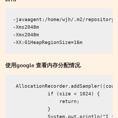
-javaagent:/home/wjh/.m2/repository/
-Xms2048m

-Xmx2048m

使用google 查看内存分配情况.
 AllocationRecorder.addSampler((coun
            if (size < 1024) {

                return;

            }

            System.out.println("I ju