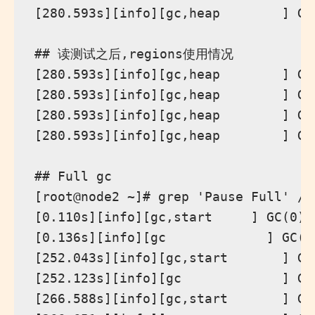
[280.593s][info][gc,heap        ] GC
## 读测试之后,regions使用情况

[280.593s][info][gc,heap        ] GC
[280.593s][info][gc,heap        ] GC
[280.593s][info][gc,heap        ] GC
[280.593s][info][gc,heap        ] GC
## Full gc

[root@node2 ~]# grep 'Pause Full' /tm
[0.110s][info][gc,start     ] GC(0) 
[0.136s][info][gc             ] GC(0
[252.043s][info][gc,start       ] GC
[252.123s][info][gc             ] GC
[266.588s][info][gc,start       ] GC