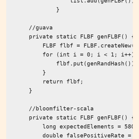
                list.add(genFLBF());

            }

    //guava

    private static FLBF genFLBF() {

        FLBF flbf = FLBF.createNew(58
        for (int i = 0; i < 1; i++) {
            flbf.put(genRandHash());

        }

        return flbf;

    }

    //bloomfilter-scala

    private static FLBF genFLBF() {

        long expectedElements = 58039
        double falsePositiveRate = 0.