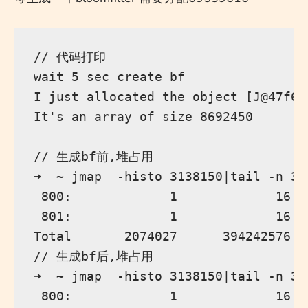
// 代码打印

wait 5 sec create bf

I just allocated the object [J@47f64
It's an array of size 8692450

// 生成bf前,堆占用

➜  ~ jmap  -histo 3138150|tail -n 3

 800:             1             16  
 801:             1             16  
Total       2074027      394242576

// 生成bf后,堆占用

➜  ~ jmap  -histo 3138150|tail -n 3

 800:             1             16  