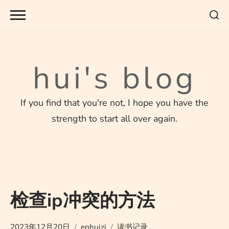
Skip
to
content
hui's blog
If you find that you're not, I hope you have the
strength to start all over again.
检查ip冲突的方法
2023年12月20日
ephuizi
读书记录