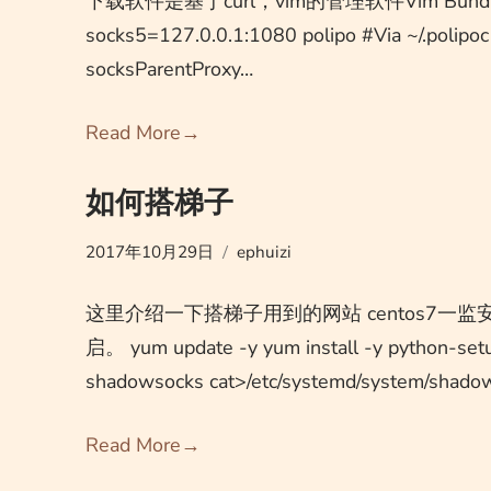
下载软件是基于curl，vim的管理软件Vim Bundle下载
socks5=127.0.0.1:1080 polipo #Via ~/.polipoc f
socksParentProxy…
Read More
→
如何搭梯子
2017年10月29日
ephuizi
这里介绍一下搭梯子用到的网站 centos7
启。 yum update -y yum install -y python-setupt
shadowsocks cat>/etc/systemd/system/shadow
Read More
→