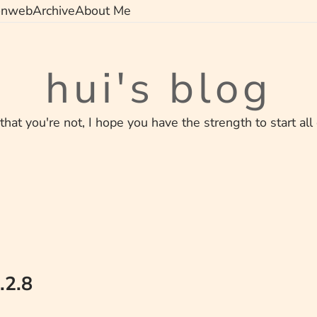
on
web
Archive
About Me
hui's blog
 that you're not, I hope you have the strength to start all
2.8