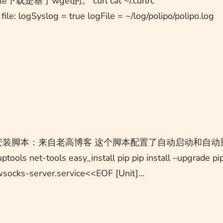
是基于wget的。 curl cat ~/.curlrc
ile: logSyslog = true logFile = ~/log/polipo/polipo.log
一监安装脚本：来自老高博客 这个脚本配置了自动启动和自动
ools net-tools easy_install pip pip install –upgrade pi
socks-server.service<<EOF [Unit]…