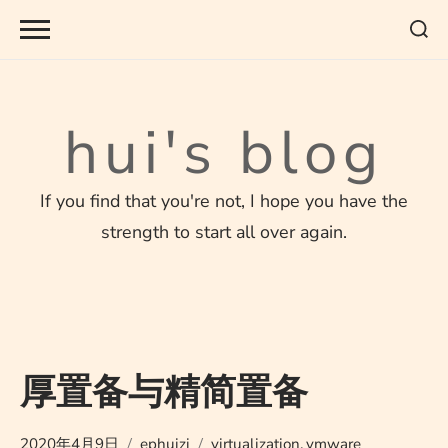
Skip
to
content
hui's blog
If you find that you're not, I hope you have the
strength to start all over again.
厚置备与精简置备
2020年4月9日
ephuizi
virtualization
,
vmware