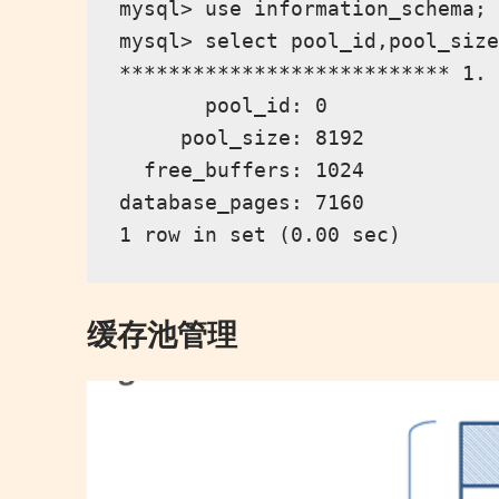
mysql> use information_schema; 
mysql> select pool_id,pool_size
*************************** 1. 
       pool_id: 0

     pool_size: 8192

  free_buffers: 1024

database_pages: 7160

缓存池管理