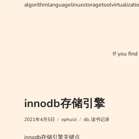
Skip
algorithm
language
linux
storage
tool
virtualizati
to
content
If you find
innodb存储引擎
2021年4月5日
ephuizi
db
,
读书记录
innodb存储引擎关键点