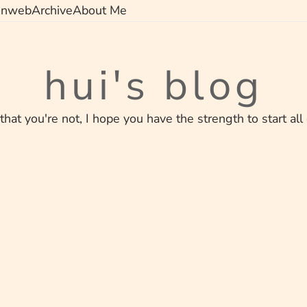
on
web
Archive
About Me
hui's blog
 that you're not, I hope you have the strength to start all