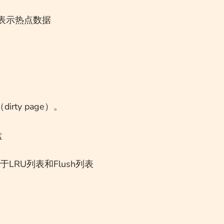
t），表示热点数据
ty page）。
盘
LRU列表和Flush列表